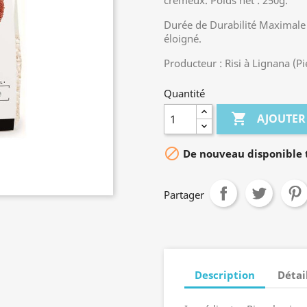
crémeux. Poids net : 250g.
Durée de Durabilité Maximale
éloigné.
Producteur : Risi à Lignana (Pi
Quantité

AJOUTER

De nouveau disponible t
Partager
Description
Détai