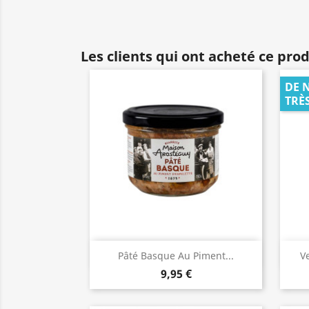
Les clients qui ont acheté ce pro
DE 
TRÈ
Aperçu rapide

Pâté Basque Au Piment...
V
9,95 €