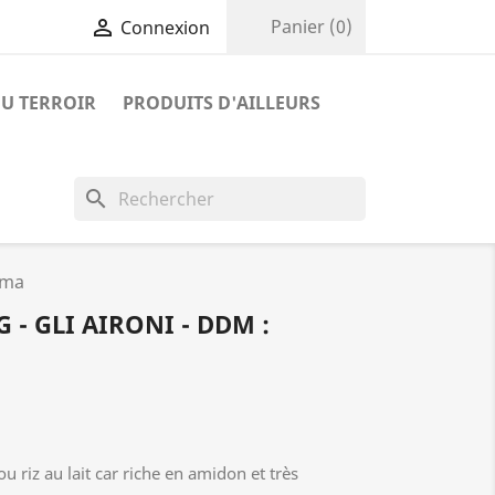

Panier
(0)
Connexion
U TERROIR
PRODUITS D'AILLEURS
search
ima
G - GLI AIRONI - DDM :
ou riz au lait car riche en amidon et très