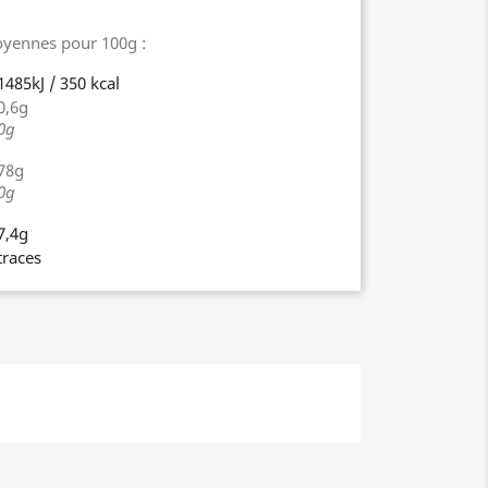
oyennes pour 100g :
1485kJ / 350 kcal
0,6g
0g
78g
0g
7,4g
traces