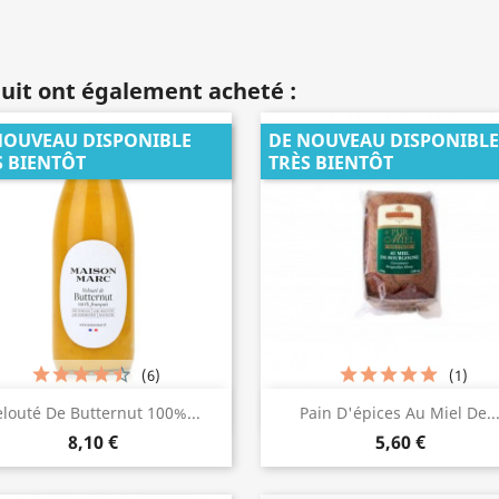
duit ont également acheté :
NOUVEAU DISPONIBLE
DE NOUVEAU DISPONIBLE
S BIENTÔT
TRÈS BIENTÔT
(6)
(1)
Aperçu rapide
Aperçu rapide


elouté De Butternut 100%...
Pain D'épices Au Miel De..
8,10 €
5,60 €