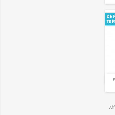
DE 
TRÈ
P
Aff