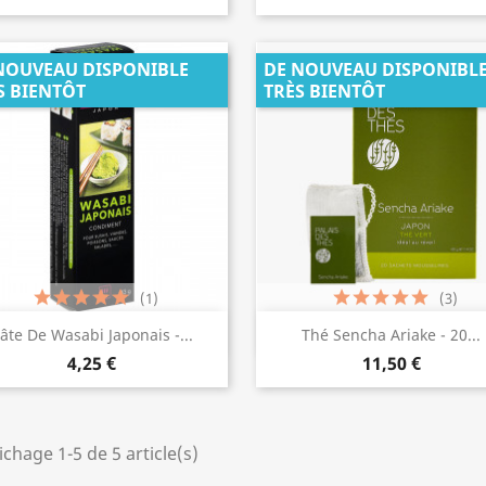
NOUVEAU DISPONIBLE
DE NOUVEAU DISPONIBL
S BIENTÔT
TRÈS BIENTÔT
(1)
(3)
Aperçu rapide
Aperçu rapide


âte De Wasabi Japonais -...
Thé Sencha Ariake - 20...
4,25 €
11,50 €
ichage 1-5 de 5 article(s)