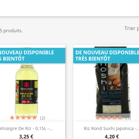
Trier 
 5 produits.
NOUVEAU DISPONIBLE
DE NOUVEAU DISPONIBL
S BIENTÔT
TRÈS BIENTÔT
(2)
(1)
Aperçu rapide
Aperçu rapide


Vinaigre De Riz - 0,15L -...
Riz Rond Sushi Japonica -..
3,25 €
4,20 €