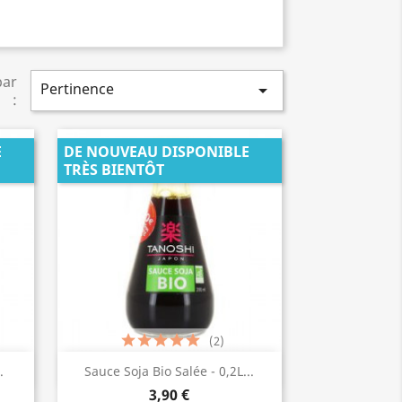
par
Pertinence

:
E
DE NOUVEAU DISPONIBLE
TRÈS BIENTÔT
(2)
Aperçu rapide

.
Sauce Soja Bio Salée - 0,2L...
3,90 €