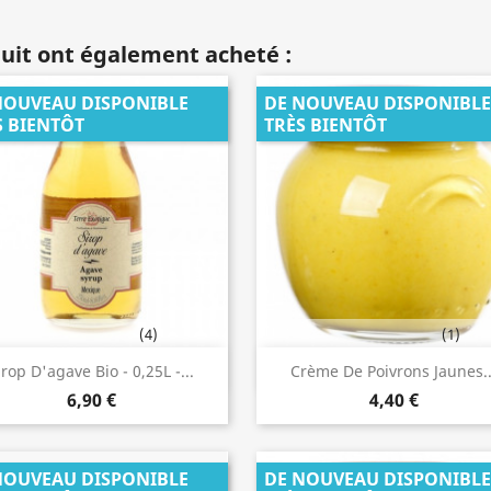
duit ont également acheté :
NOUVEAU DISPONIBLE
DE NOUVEAU DISPONIBLE
S BIENTÔT
TRÈS BIENTÔT
(4)
(1)
Aperçu rapide
Aperçu rapide


irop D'agave Bio - 0,25L -...
Crème De Poivrons Jaunes..
6,90 €
4,40 €
NOUVEAU DISPONIBLE
DE NOUVEAU DISPONIBLE