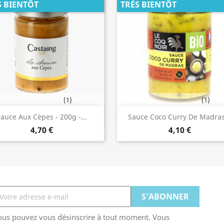
S BIENTÔT
TRÈS BIENTÔT
(1)
(1)
Aperçu rapide
Aperçu rapide


auce Aux Cèpes - 200g -...
Sauce Coco Curry De Madras.
4,70 €
4,10 €
ous pouvez vous désinscrire à tout moment. Vous