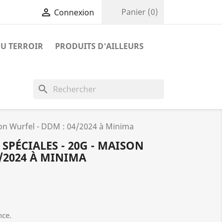

Panier
(0)
Connexion
U TERROIR
PRODUITS D'AILLEURS
search
son Wurfel - DDM : 04/2024 à Minima
SPÉCIALES - 20G - MAISON
4/2024 À MINIMA
nce.