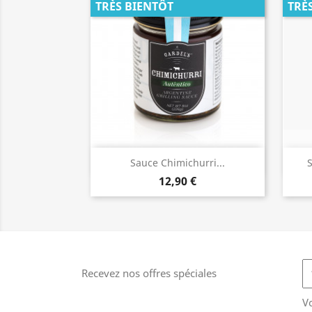
TRÈS BIENTÔT
TRÈ
Aperçu rapide

Sauce Chimichurri...
S
12,90 €
Recevez nos offres spéciales
V