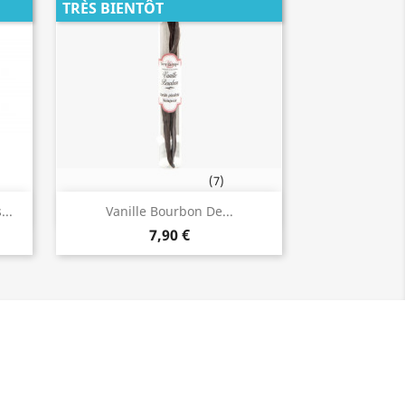
TRÈS BIENTÔT
(7)
Aperçu rapide

..
Vanille Bourbon De...
7,90 €