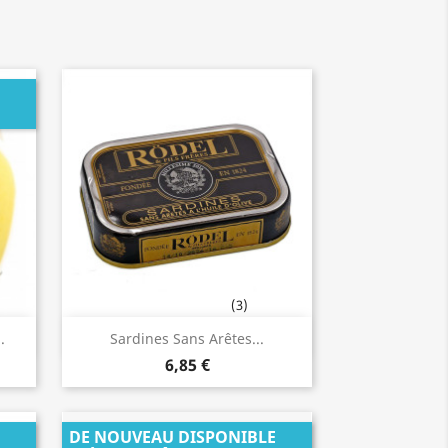
(3)
Aperçu rapide

.
Sardines Sans Arêtes...
6,85 €
DE NOUVEAU DISPONIBLE