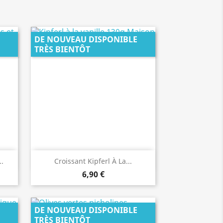
DE NOUVEAU DISPONIBLE
TRÈS BIENTÔT
Aperçu rapide

..
Croissant Kipferl À La...
6,90 €
DE NOUVEAU DISPONIBLE
TRÈS BIENTÔT