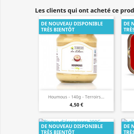
Les clients qui ont acheté ce pro
DE NOUVEAU DISPONIBLE
DE 
TRÈS BIENTÔT
TRÈ
Aperçu rapide

Houmous - 140g - Terroirs...
4,50 €
DE NOUVEAU DISPONIBLE
DE 
TRÈS BIENTÔT
TRÈ