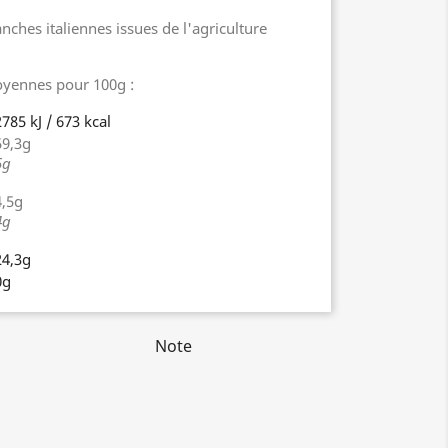
ches italiennes issues de l'agriculture
oyennes pour 100g :
2785 kJ / 673 kcal
59,3g
5g
4,5g
4g
24,3g
0g
Note