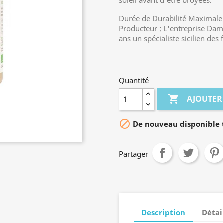
soleil avant d'être broyées
.
Durée de Durabilité Maximale
Producteur : L'entreprise Dami
ans un spécialiste sicilien des f
Quantité

AJOUTER

De nouveau disponible t
Partager
Description
Détai