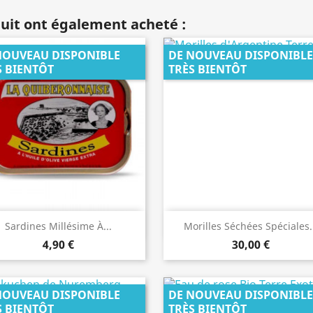
duit ont également acheté :
NOUVEAU DISPONIBLE
DE NOUVEAU DISPONIBLE
S BIENTÔT
TRÈS BIENTÔT
Aperçu rapide
Aperçu rapide


Sardines Millésime À...
Morilles Séchées Spéciales.
4,90 €
30,00 €
NOUVEAU DISPONIBLE
DE NOUVEAU DISPONIBLE
S BIENTÔT
TRÈS BIENTÔT