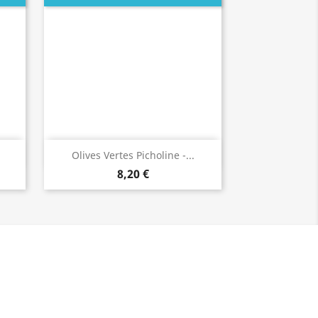
Aperçu rapide

Olives Vertes Picholine -...
8,20 €