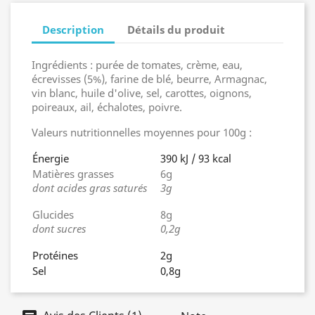
Description
Détails du produit
Ingrédients : purée de tomates, crème, eau,
écrevisses (5%), farine de blé, beurre, Armagnac,
vin blanc, huile d'olive, sel, carottes, oignons,
poireaux, ail, échalotes, poivre.
Valeurs nutritionnelles moyennes pour 100g :
Énergie
390 kJ / 93 kcal
Matières grasses
6g
dont acides gras saturés
3g
Glucides
8g
dont sucres
0,2g
Protéines
2g
Sel
0,8g