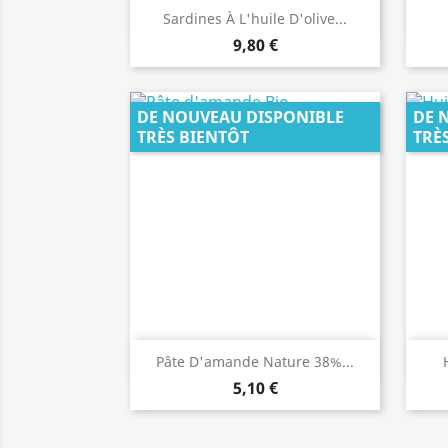
Aperçu rapide

Sardines À L'huile D'olive...
9,80 €
DE NOUVEAU DISPONIBLE
DE 
TRÈS BIENTÔT
TRÈ
Aperçu rapide

Pâte D'amande Nature 38%...
5,10 €