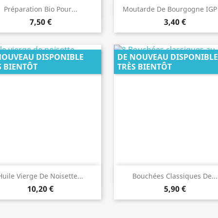
Aperçu rapide
Aperçu rapide


Préparation Bio Pour...
Moutarde De Bourgogne IGP -
7,50 €
3,40 €
NOUVEAU DISPONIBLE
DE NOUVEAU DISPONIBLE
S BIENTÔT
TRÈS BIENTÔT
Aperçu rapide
Aperçu rapide


Huile Vierge De Noisette...
Bouchées Classiques De...
10,20 €
5,90 €