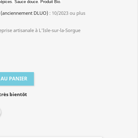
épices. Sauce douce. Produit Bio.
e (anciennement DLUO)
: 10/2023 ou plus
prise artisanale à L'Isle-sur-la-Sorgue
 AU PANIER
rès bientôt